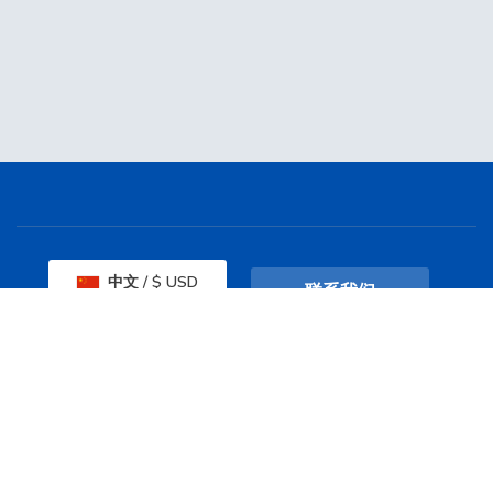
中文 / $ USD
联系我们
服务条款
Copyright © 2026 Skywolf Cloud HK. All Rights
Reserved.